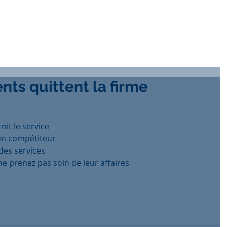
ents quittent la firme
nit le service
 un compétiteur
des services
ne prenez pas soin de leur affaires