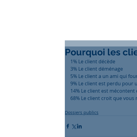
Pourquoi les cli
1% Le client décède
3% Le client déménage
5% Le client a un ami qui four
9% Le client est perdu pour
14% Le client est mécontent 
68% Le client croit que vous 
Dossiers publics