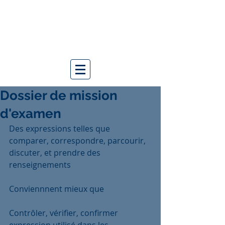
Dossier de mission
d'examen
Des expressions telles que 
comparer, correspondre, parcourir, 
discuter, et prendre des 
renseignements
Conviennnent mieux que
Contrôler, vérifier, confirmer   