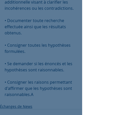
additionnelle visant à clarifier les 
incohérences ou les contradictions.
• Documenter toute recherche 
effectuée ainsi que les résultats 
obtenus.
• Consigner toutes les hypothèses 
formulées.
• Se demander si les énoncés et les 
hypothèses sont raisonnables.
• Consigner les raisons permettant 
d'affirmer que les hypothèses sont 
raisonnables.A
Échanges de News