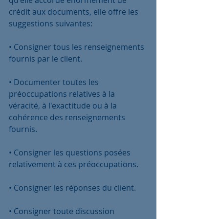
qu'elle accorde énormément de 
crédit aux documents, elle offre les 
suggestions suivantes:
• Consigner tous les renseignements 
fournis par le client.
• Documenter toutes les 
préoccupations relatives à la 
véracité, à l'exactitude ou à la 
cohérence des renseignements 
fournis.
• Consigner les questions posées 
relativement à ces préoccupations.
• Consigner les réponses du client.
• Consigner toute discussion 