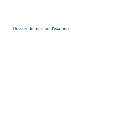
Dossier de mission d'examen
Pourquoi les clients quittent la firme
Les raisons pour lesquels les clients
nous sélectionne comme firme de
comptable
Nécessité du contrôle de la qualité